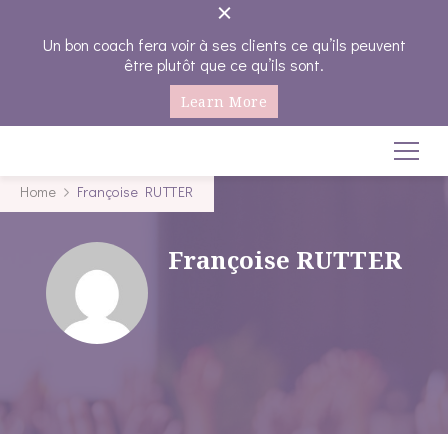
Un bon coach fera voir à ses clients ce qu’ils peuvent
être plutôt que ce qu’ils sont.
Learn More
Coachings-emplois
Seule on va plus vite , Ensemble on va plus loin…
Home
Françoise RUTTER
Françoise RUTTER