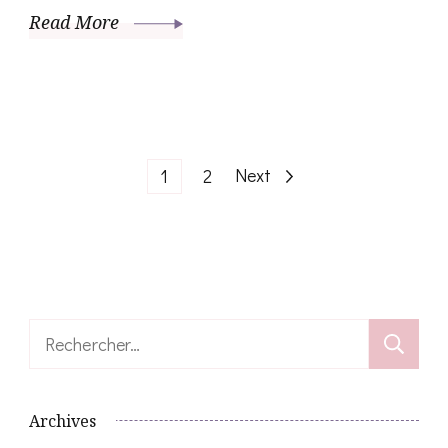
Read More
Pagination
Page
Page
Next
1
2
des
publications
Rechercher :
Archives