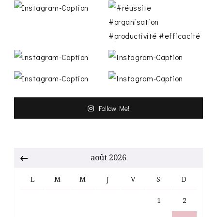
Follow Me!
août 2026
L
M
M
J
V
S
D
1
2