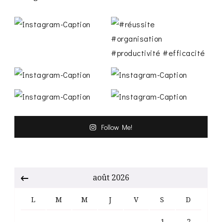
Follow Me!
août 2026
L
M
M
J
V
S
D
1
2