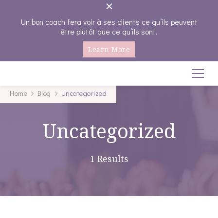
Un bon coach fera voir à ses clients ce qu’ils peuvent
être plutôt que ce qu’ils sont.
Learn More
Coachings-emplois
Seule on va plus vite , Ensemble on va plus loin…
Home
Blog
Uncategorized
Uncategorized
1 Results